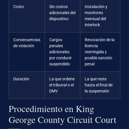
Costo
Sin costos
Instalación y
adicionales del
monitoreo
dispositivo
mensual del
interlock
Consecuencias
Cargos
Revocación de la
de violación
penales
licencia
adicionales
restringida y
por conducir
posible sanción
suspendido
penal
Duración
La que ordene
La que reste
el tribunal o el
hasta el final de
DMV
la suspensión
Procedimiento en King
George County Circuit Court