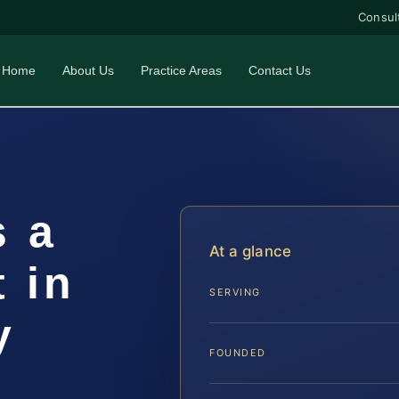
Consul
Home
About Us
Practice Areas
Contact Us
 a
At a glance
 in
SERVING
y
FOUNDED