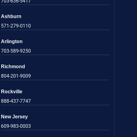
703-636-5417
Ashburn
571-279-0110
Arlington
703-589-9250
Richmond
804-201-9009
Rockville
888-437-7747
New Jersey
609-983-0003