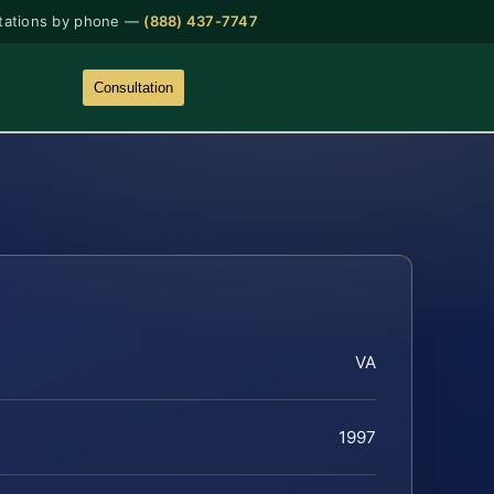
tations by phone —
(888) 437-7747
Consultation
VA
1997