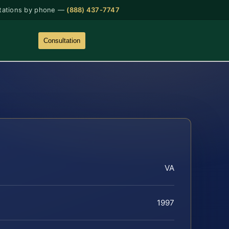
tations by phone —
(888) 437-7747
Consultation
VA
1997