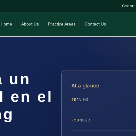
Consul
Home
About Us
Practice Areas
Contact Us
a un
At a glance
 en el
SERVING
ng
FOUNDED