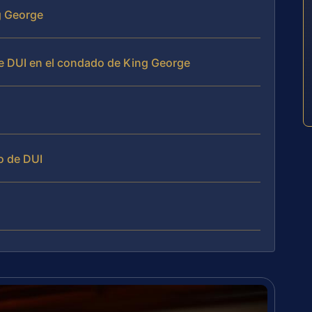
g George
de DUI en el condado de King George
o de DUI