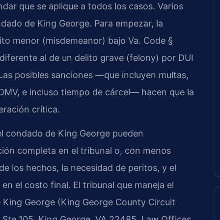
dar que se aplique a todos los casos. Varios
ondado de King George. Para empezar, la
elito menor (misdemeanor) bajo Va. Code §
iferente al de un delito grave (felony) por DUI
 Las posibles sanciones —que incluyen multas,
 DMV, e incluso tiempo de cárcel— hacen que la
ración crítica.
del condado de King George pueden
ación completa en el tribunal o, con menos
e los hechos, la necesidad de peritos, y el
n el costo final. El tribunal que maneja el
e King George (King George County Circuit
 Ste 105, King George, VA 22485. Law Offices