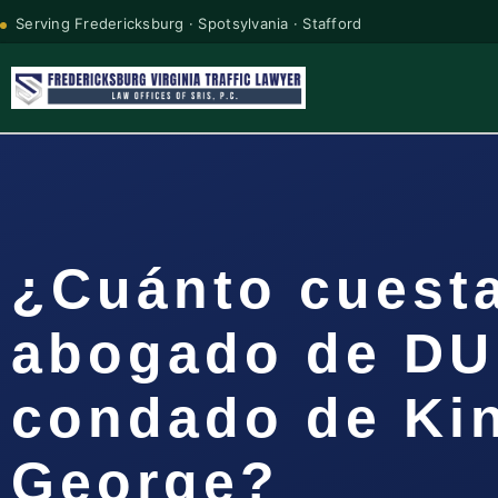
Serving Fredericksburg · Spotsylvania · Stafford
¿Cuánto cuest
abogado de DUI
condado de Ki
George?