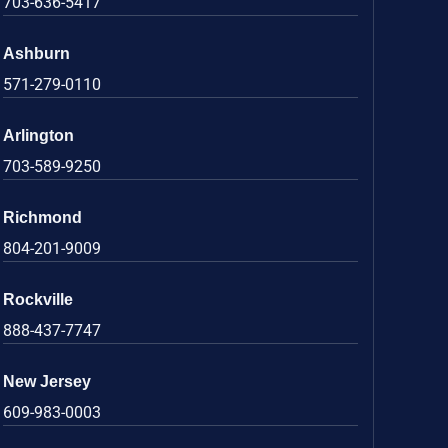
703-636-5417
Ashburn
571-279-0110
Arlington
703-589-9250
Richmond
804-201-9009
Rockville
888-437-7747
New Jersey
609-983-0003