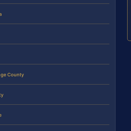
a
ange County
ty
e