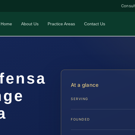
Consul
Home
About Us
Practice Areas
Contact Us
fensa
At a glance
nge
SERVING
a
FOUNDED