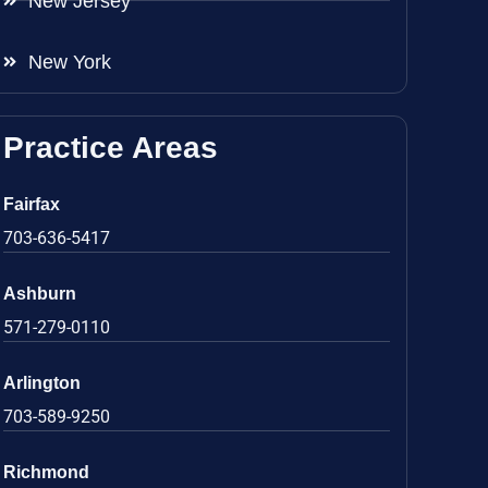
New Jersey
New York
Practice Areas
Fairfax
703-636-5417
Ashburn
571-279-0110
Arlington
703-589-9250
Richmond