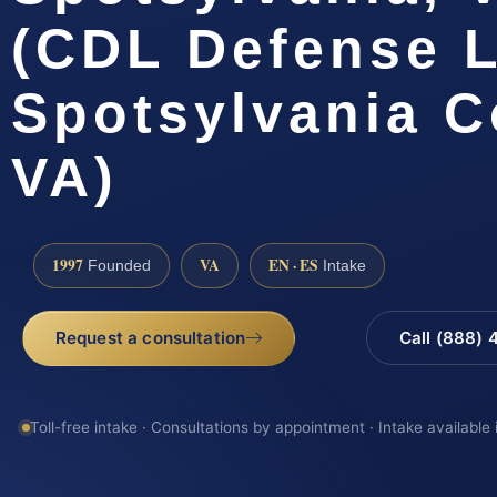
(CDL Defense 
Spotsylvania C
VA)
1997
VA
EN · ES
Founded
Intake
Request a consultation
Call (888)
Toll-free intake · Consultations by appointment · Intake available