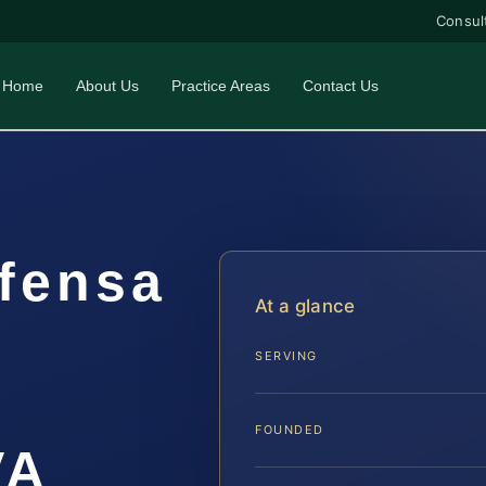
Consul
Home
About Us
Practice Areas
Contact Us
fensa
At a glance
SERVING
FOUNDED
VA