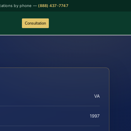
tations by phone —
(888) 437-7747
Consultation
VA
1997