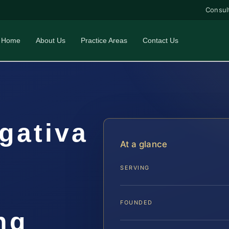
Consul
Home
About Us
Practice Areas
Contact Us
gativa
At a glance
SERVING
FOUNDED
ng