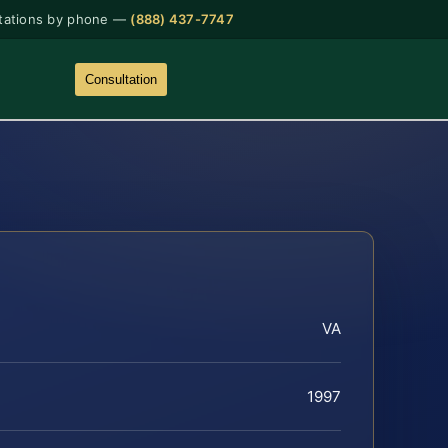
tations by phone —
(888) 437-7747
Consultation
VA
1997