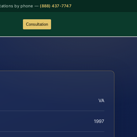
tations by phone —
(888) 437-7747
Consultation
VA
1997