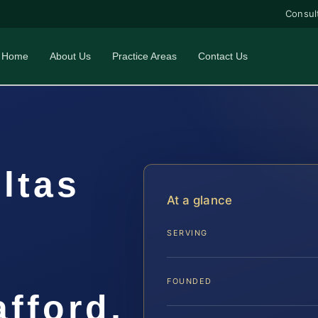
Consul
Home
About Us
Practice Areas
Contact Us
ltas
At a glance
SERVING
l
FOUNDED
fford,