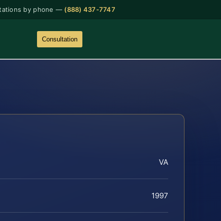
tations by phone —
(888) 437-7747
Consultation
VA
1997