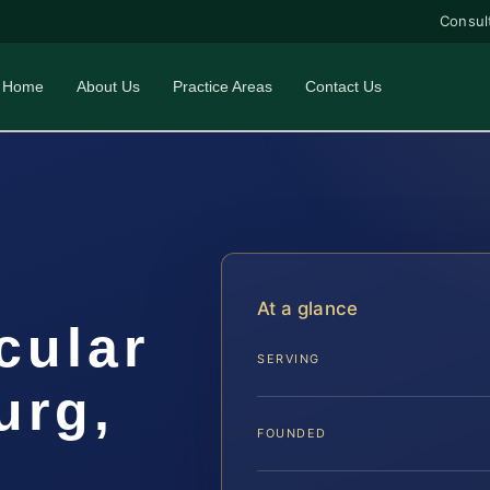
Consul
Home
About Us
Practice Areas
Contact Us
At a glance
cular
SERVING
urg,
FOUNDED