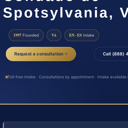
Spotsylvania, 
1997
VA
EN · ES
Founded
Intake
Request a consultation
Call (888)
Toll-free intake · Consultations by appointment · Intake available