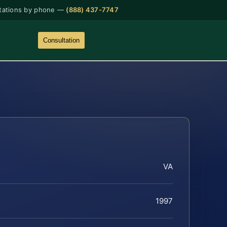
tations by phone —
(888) 437-7747
Consultation
VA
1997