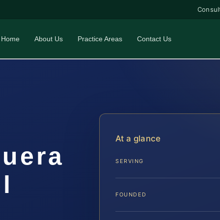
Consul
Home
About Us
Practice Areas
Contact Us
At a glance
Fuera
SERVING
l
FOUNDED